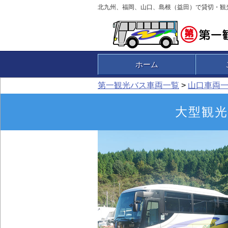
北九州、福岡、山口、島根（益田）で貸切・観
ホーム
第一観光バス車両一覧
>
山口車両
大型観光