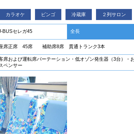
カラオケ
ビンゴ
冷蔵庫
２列サロン
J-BUSセレガ45
全長
座席正席 45席 補助席8席 貫通トランク3本
客席および運転席パーテーション・低オゾン発生器（3台）・
スペンサー