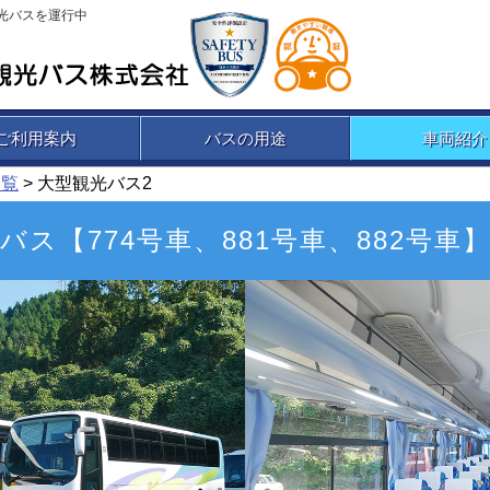
光バスを運行中
ご利用案内
バスの用途
車両紹介
一覧
> 大型観光バス2
バス【774号車、881号車、882号車