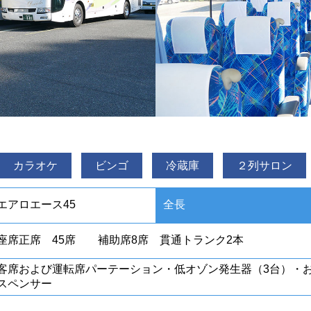
カラオケ
ビンゴ
冷蔵庫
２列サロン
エアロエース45
全長
座席正席 45席 補助席8席 貫通トランク2本
客席および運転席パーテーション・低オゾン発生器（3台）・
スペンサー