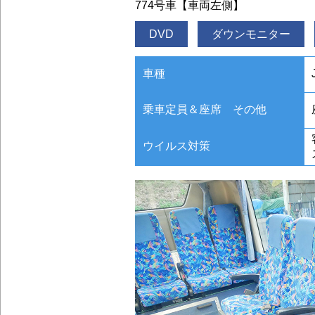
774号車【車両左側】
DVD
ダウンモニター
車種
乗車定員＆座席 その他
ウイルス対策