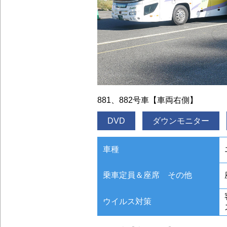
881、882号車【車両右側】
DVD
ダウンモニター
車種
乗車定員＆座席 その他
ウイルス対策